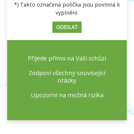
leave
*) Takto označená políčka jsou povinná k
leave
this
vyplnění.
this
field
field
empty.
empty.
Přijede přímo na Vaši schůzi
Zodpoví všechny související
otázky
Upozorní na možná rizika