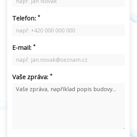
*
Telefon:
*
E-mail:
*
Vaše zpráva:
Please
Please