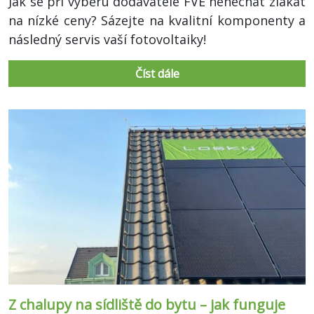
Jak se při výběru dodavatele FVE nenechat zlákat
na nízké ceny? Sázejte na kvalitní komponenty a
následný servis vaší fotovoltaiky!
Číst dále
Z chalupy na sídliště do bytu – jak funguje