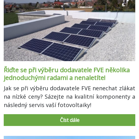
Řiďte se při výběru dodavatele FVE několika
jednoduchými radami a nenaletíte!
Jak se při výběru dodavatele FVE nenechat zlákat
na nízké ceny? Sázejte na kvalitní komponenty a
následný servis vaší fotovoltaiky!
Číst dále