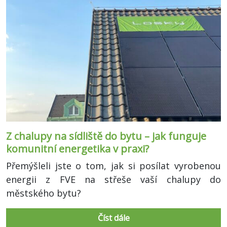
Z chalupy na sídliště do bytu – jak funguje
komunitní energetika v praxi?
Přemýšleli jste o tom, jak si posílat vyrobenou
energii z FVE na střeše vaší chalupy do
městského bytu?
Číst dále