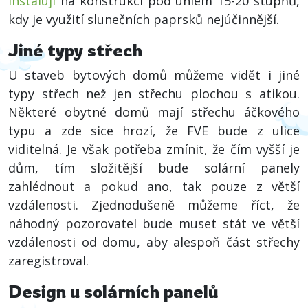
instalují
na konstrukci pod úhlem 15-20 stupňů,
kdy je využití slunečních paprsků nejúčinnější.
Jiné typy střech
U staveb bytových domů můžeme vidět i jiné
typy střech než jen střechu plochou s atikou.
Některé obytné domů mají střechu áčkového
typu a zde sice hrozí, že FVE bude z ulice
viditelná. Je však potřeba zmínit, že čím vyšší je
dům, tím složitější bude solární panely
zahlédnout a pokud ano, tak pouze z větší
vzdálenosti. Zjednodušeně můžeme říct, že
náhodný pozorovatel bude muset stát ve větší
vzdálenosti od domu, aby alespoň část střechy
zaregistroval.
Design u solárních panelů