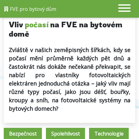
FVE pro bytový dům
Vliv
počasí
na FVE na bytovém
domě
Zvláště v našich zeměpisných šířkách, kdy se
počasí mění průměrně každých pět dnů a
častokrát nás dokáže nečekaně překvapit, se
nabízí pro vlastníky fotovoltaických
elektráren jednoduchá otázka – jaký vliv mají
různé typy počasí, jako jsou déšť, bouřky,
kroupy a sníh, na fotovoltaické systémy na
bytových domech?
Bezpečnost
Spolehlivost
Technologie