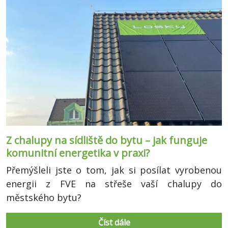
Z chalupy na sídliště do bytu – jak funguje
komunitní energetika v praxi?
Přemýšleli jste o tom, jak si posílat vyrobenou
energii z FVE na střeše vaší chalupy do
městského bytu?
Číst dále