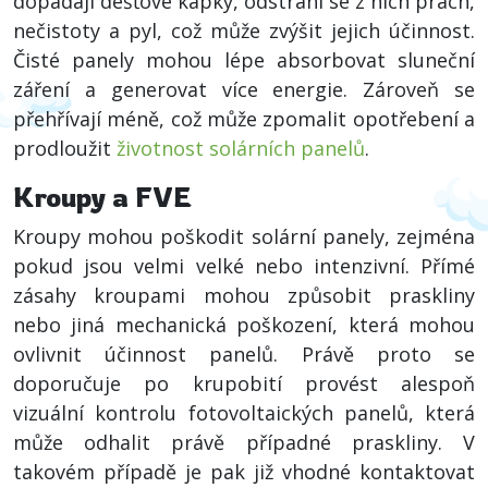
dopadají dešťové kapky, odstraní se z nich prach,
nečistoty a pyl, což může zvýšit jejich účinnost.
Čisté panely mohou lépe absorbovat sluneční
záření a generovat více energie. Zároveň se
přehřívají méně, což může zpomalit opotřebení a
prodloužit
životnost solárních panelů
.
Kroupy a FVE
Kroupy mohou poškodit solární panely, zejména
pokud jsou velmi velké nebo intenzivní. Přímé
zásahy kroupami mohou způsobit praskliny
nebo jiná mechanická poškození, která mohou
ovlivnit účinnost panelů. Právě proto se
doporučuje po krupobití provést alespoň
vizuální kontrolu fotovoltaických panelů, která
může odhalit právě případné praskliny. V
takovém případě je pak již vhodné kontaktovat