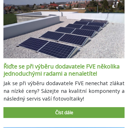
Řiďte se při výběru dodavatele FVE několika
jednoduchými radami a nenaletíte!
Jak se při výběru dodavatele FVE nenechat zlákat
na nízké ceny? Sázejte na kvalitní komponenty a
následný servis vaší fotovoltaiky!
Číst dále