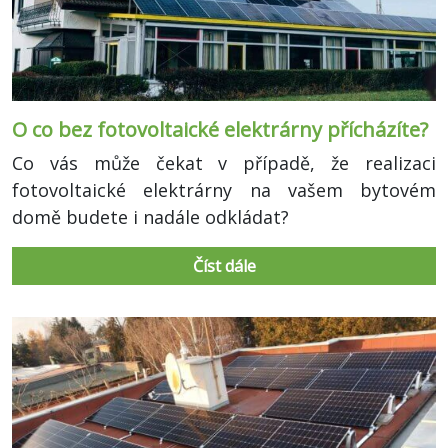
O co bez fotovoltaické elektrárny přícházíte?
Co vás může čekat v případě, že realizaci
fotovoltaické elektrárny na vašem bytovém
domě budete i nadále odkládat?
Číst dále