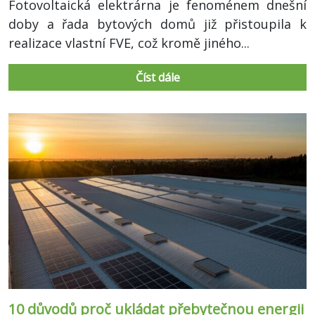
Fotovoltaická elektrárna je fenoménem dnešní
doby a řada bytových domů již přistoupila k
realizace vlastní FVE, což kromě jiného...
Číst dále
10 důvodů proč ukládat přebytečnou energii