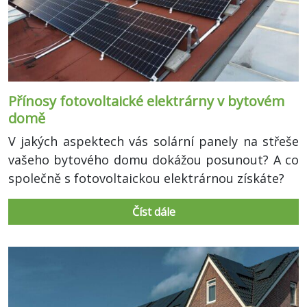
Přínosy fotovoltaické elektrárny v bytovém
domě
V jakých aspektech vás solární panely na střeše
vašeho bytového domu dokážou posunout? A co
společně s fotovoltaickou elektrárnou získáte?
Číst dále