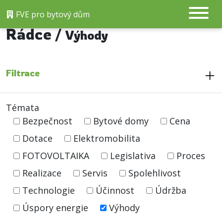
FVE pro bytový dům
Rádce /
Výhody
Filtrace
Témata
Bezpečnost
Bytové domy
Cena
Dotace
Elektromobilita
FOTOVOLTAIKA
Legislativa
Proces
Realizace
Servis
Spolehlivost
Technologie
Účinnost
Údržba
Úspory energie
Výhody